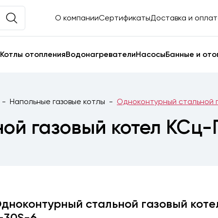
О компании
Сертификаты
Доставка и опла
Котлы отопления
Водонагреватели
Насосы
Банные и ото
Напольные газовые котлы
Одноконтурный стальной г
ой газовый котел КСц-
дноконтурный стальной газовый коте
-30S-6