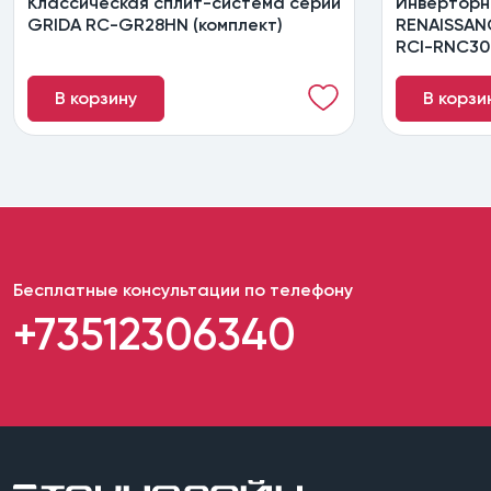
Классическая сплит-система серии
Инверторн
GRIDA RC-GR28HN (комплект)
RENAISSAN
RCI-RNС30
В корзину
В корзи
Бесплатные консультации по телефону
+73512306340