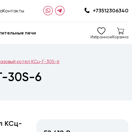
+73512306340
та
Контакты
пительные печи
Избранное
Корзина
азовый котел КСц-Г-30S-6
Г-30S-6
л КСц-