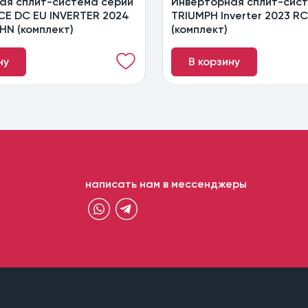
ая сплит-система серии
Инверторная сплит-сис
CE DC EU INVERTER 2024
TRIUMPH Inverter 2023 R
HN (комплект)
(комплект)
ну
В корзину
написать нам в мессенджеры