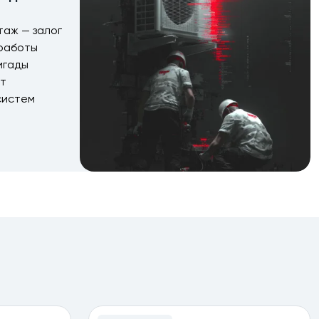
аж — залог
 работы
игады
ыт
систем