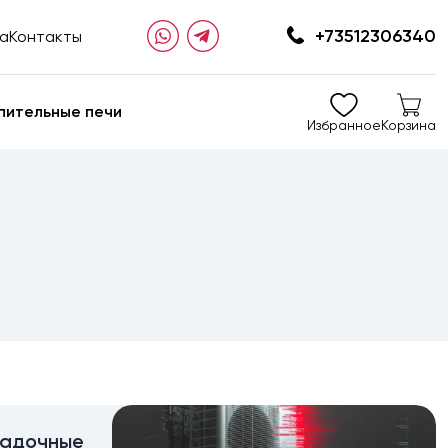
+73512306340
та
Контакты
пительные печи
Избранное
Корзина
ладочные