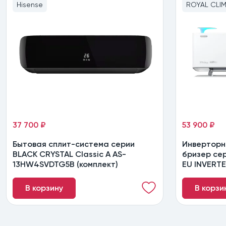
Hisense
ROYAL CLI
37 700 ₽
53 900 ₽
Бытовая сплит-система серии
Инверторн
BLACK CRYSTAL Classic A AS-
бризер сер
13HW4SVDTG5В (комплект)
EU INVERTE
В корзину
В корзи