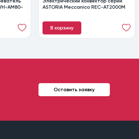
реватель
Электрический конвектор серии
WH-AM80-
ASTORIA Meccanico REC-AT2000M
В корзину
Оставить заявку