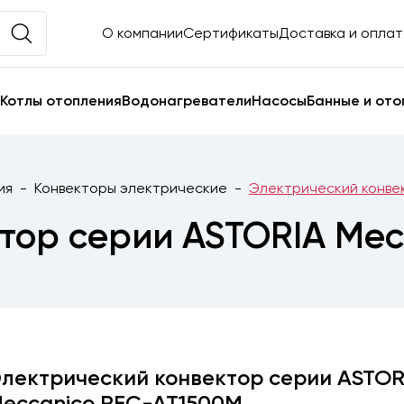
О компании
Сертификаты
Доставка и опла
Котлы отопления
Водонагреватели
Насосы
Банные и ото
ия
Конвекторы электрические
Электрический конве
тор серии ASTORIA Me
лектрический конвектор серии ASTOR
eccanico REC-AT1500M