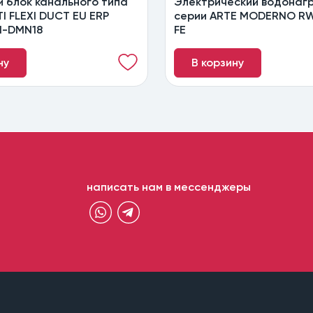
й блок канального типа
Электрический водонаг
I FLEXI DUCT EU ERP
серии ARTE MODERNO R
CI-DMN18
FE
ну
В корзину
написать нам в мессенджеры