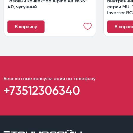
Газовый конвектор Alpine Air NGS-
Внутренни
40, чугунный
серии MULT
Inverter R
В корзину
В корзи
Бесплатные консультации по телефону
+73512306340