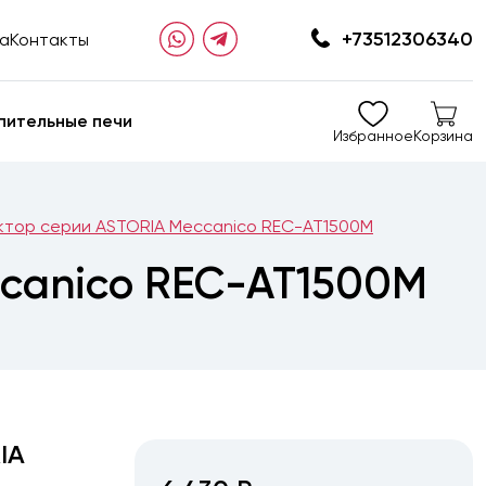
+73512306340
та
Контакты
пительные печи
Избранное
Корзина
ктор серии ASTORIA Meccanico REC-AT1500M
ccanico REC-AT1500M
IA