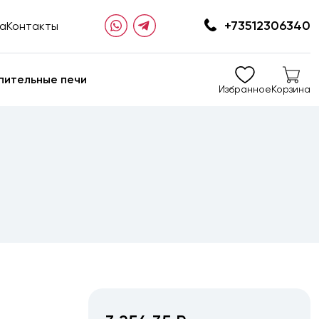
+73512306340
та
Контакты
пительные печи
Избранное
Корзина