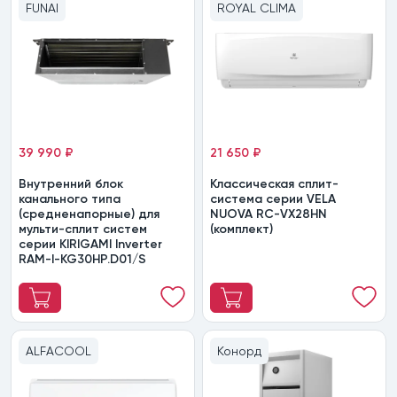
FUNAI
ROYAL CLIMA
39 990 ₽
21 650 ₽
Внутренний блок
Классическая сплит-
канального типа
система серии VELA
(средненапорные) для
NUOVA RC-VX28HN
мульти-сплит систем
(комплект)
серии KIRIGAMI Inverter
RAM-I-KG30HP.D01/S
ALFACOOL
Конорд