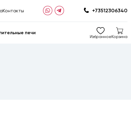
+73512306340
та
Контакты
пительные печи
Избранное
Корзина