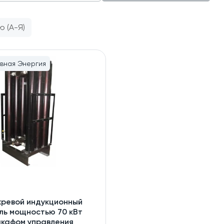
ю (А-Я)
вная Энергия
хревой индукционный
ль мощностью 70 кВт
шкафом управления