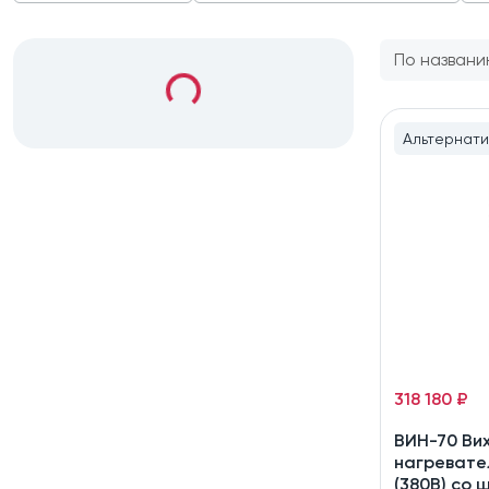
По названи
Альтернати
318 180 ₽
ВИН-70 Ви
нагревате
(380В) со 