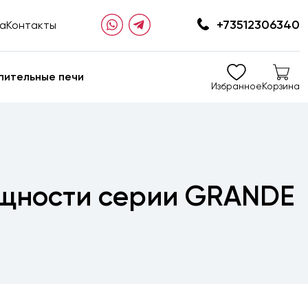
+73512306340
та
Контакты
пительные печи
Избранное
Корзина
ощности серии GRANDE