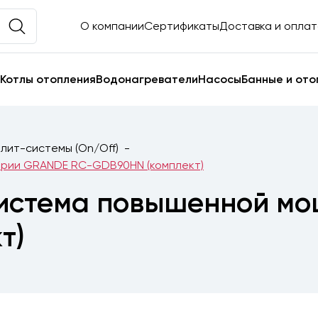
О компании
Сертификаты
Доставка и опла
Котлы отопления
Водонагреватели
Насосы
Банные и ото
лит-системы (On/Off)
ерии GRANDE RC-GDB90HN (комплект)
система повышенной м
т)