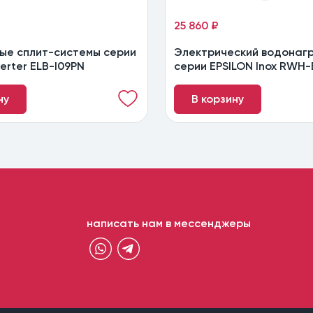
25 860 ₽
ые сплит-системы серии
Электрический водонаг
verter ELB-I09PN
серии EPSILON Inox RWH-
ну
В корзину
написать нам в мессенджеры