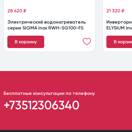
28 620 ₽
21 320 ₽
Электрический водонагреватель
Инверторн
серии SIGMA Inox RWH-SG100-FS
ELYSIUM In
В корзину
В корзи
Бесплатные консультации по телефону
+73512306340