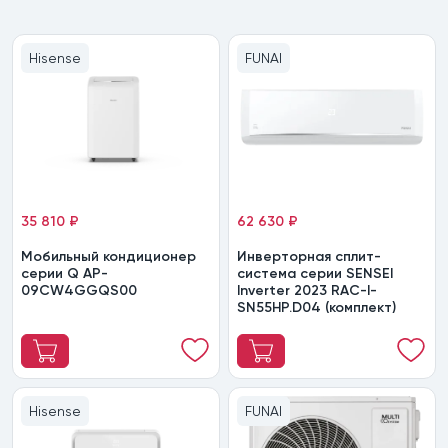
Hisense
FUNAI
35 810 ₽
62 630 ₽
Мобильный кондиционер
Инверторная сплит-
cерии Q AP-
система серии SENSEI
09CW4GGQS00
Inverter 2023 RAC-I-
SN55HP.D04 (комплект)
Hisense
FUNAI