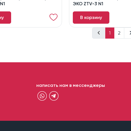
N1
ЭКО ZTV-3 N1
ну
В корзину
1
2
написать нам в мессенджеры