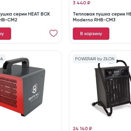
3 440 ₽
пушка серии HEAT BOX
Тепловая пушка серии H
RHB-CM2
Moderno RHB-CM3
ну
В корзину
MA
POWERAIR by ZILON
24 140 ₽