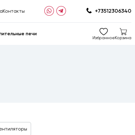
+73512306340
та
Контакты
пительные печи
Избранное
Корзина
ентиляторы