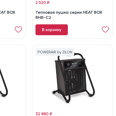
2 520 ₽
EAT BOX
Тепловая пушка серии HEAT BOX
RHB-C2
В корзину
POWERAIR by ZILON
32 880 ₽