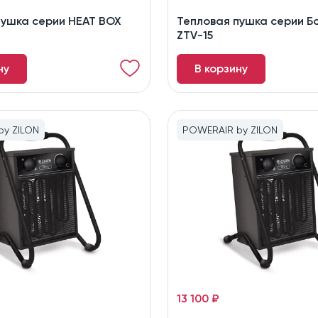
пушка серии HEAT BOX
Тепловая пушка серии Б
ZTV-15
ну
В корзину
y ZILON
POWERAIR by ZILON
13 100 ₽